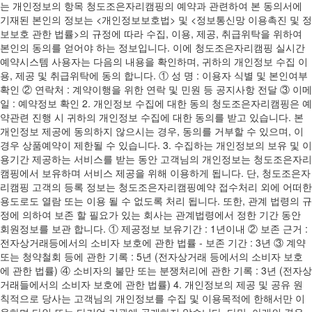
는 개인정보의 항목 청도조은자리캠핑의 예약과 관련하여 본 동의서에
기재된 본인의 정보는 <개인정보보호법> 및 <정보통신망 이용촉진 및 정
보보호 관한 법률>의 규정에 따라 수집, 이용, 제공, 취급위탁을 위하여
본인의 동의를 얻어야 하는 정보입니다. 이에 청도조은자리캠핑 실시간
예약시스템 사용자는 다음의 내용을 확인하며, 귀하의 개인정보 수집 이
용, 제공 및 취급위탁에 동의 합니다. ① 성 명 : 이용자 식별 및 본인여부
확인 ② 연락처 : 계약이행을 위한 연락 및 민원 등 공지사항 전달 ③ 이메
일 : 예약정보 확인 2. 개인정보 수집에 대한 동의 청도조은자리캠핑은 예
약관련 진행 시 귀하의 개인정보 수집에 대한 동의를 받고 있습니다. 본
개인정보 제공에 동의하지 않으시는 경우, 동의를 거부할 수 있으며, 이
경우 상품예약이 제한될 수 있습니다. 3. 수집하는 개인정보의 보유 및 이
용기간 제공하는 서비스를 받는 동안 고객님의 개인정보는 청도조은자리
캠핑에서 보유하며 서비스 제공을 위해 이용하게 됩니다. 단, 청도조은자
리캠핑 고객의 등록 정보는 청도조은자리캠핑예약 접수처리 외에 어떠한
용도로도 열람 또는 이용 될 수 없도록 처리 됩니다. 또한, 관계 법령의 규
정에 의하여 보존 할 필요가 있는 회사는 관계법령에서 정한 기간 동안
회원정보를 보관 합니다. ① 제공정보 보유기간 : 1년이내 ② 보존 근거 :
전자상거래등에서의 소비자 보호에 관한 법률 - 보존 기간 : 3년 ③ 계약
또는 청약철회 등에 관한 기록 : 5년 (전자상거래 등에서의 소비자 보호
에 관한 법률) ④ 소비자의 불만 또는 분쟁처리에 관한 기록 : 3년 (전자상
거래들에서의 소비자 보호에 관한 법률) 4. 개인정보의 제공 및 공유 원
칙적으로 당사는 고객님의 개인정보를 수집 및 이용목적에 한해서만 이
용하며 타인 또는 타기업·기관에 공개하지 않습니다. 다만, 아래의 경우