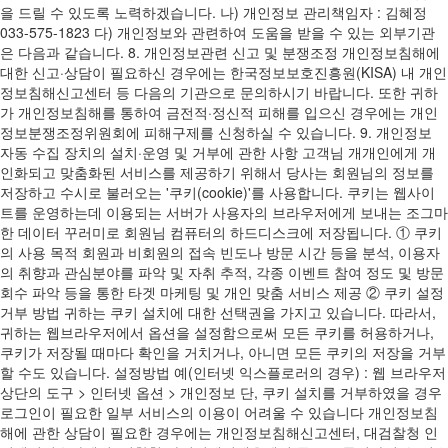
을 드릴 수 있도록 노력하겠습니다. 나) 개인정보 관리책임자 : 김혜정
033-575-1823 다) 개인정보와 관련하여 도움을 받을 수 있는 외부기관
은 다음과 같습니다. 8. 개인정보관련 신고 및 분쟁조정 개인정보침해에
대한 신고·상담이 필요하신 경우에는 한국정보보호진흥원(KISA) 내 개인
정보침해신고센터 등 다음의 기관으로 문의하시기 바랍니다. 또한 귀하
가 개인정보침해를 통하여 금전적·정신적 피해를 입으신 경우에는 개인
정보분쟁조정위원회에 피해구제를 신청하실 수 있습니다. 9. 개인정보
자동 수집 장치의 설치·운영 및 거부에 관한 사항 고객님 개개인에게 개
인화되고 맞춤화된 서비스를 제공하기 위해서 당사는 회원님의 정보를
저장하고 수시로 불러오는 '쿠키(cookie)'를 사용합니다. 쿠키는 웹사이
트를 운영하는데 이용되는 서버가 사용자의 브라우저에게 보내는 조그마
한 데이터 꾸러미로 회원님 컴퓨터의 하드디스크에 저장됩니다. ① 쿠키
의 사용 목적 회원과 비회원의 접속 빈도나 방문 시간 등을 분석, 이용자
의 취향과 관심분야를 파악 및 자취 추적, 각종 이벤트 참여 정도 및 방문
회수 파악 등을 통한 타겟 마케팅 및 개인 맞춤 서비스 제공 ② 쿠키 설정
거부 방법 귀하는 쿠키 설치에 대한 선택권을 가지고 있습니다. 따라서,
귀하는 웹브라우저에서 옵션을 설정함으로써 모든 쿠키를 허용하거나,
쿠키가 저장될 때마다 확인을 거치거나, 아니면 모든 쿠키의 저장을 거부
할 수도 있습니다. 설정방법 예(인터넷 익스플로러의 경우) : 웹 브라우저
상단의 도구 > 인터넷 옵션 > 개인정보 단, 쿠키 설치를 거부하였을 경우
로그인이 필요한 일부 서비스의 이용이 어려울 수 있습니다 개인정보침
해에 관한 상담이 필요한 경우에는 개인정보침해신고센터, 대검찰청 인