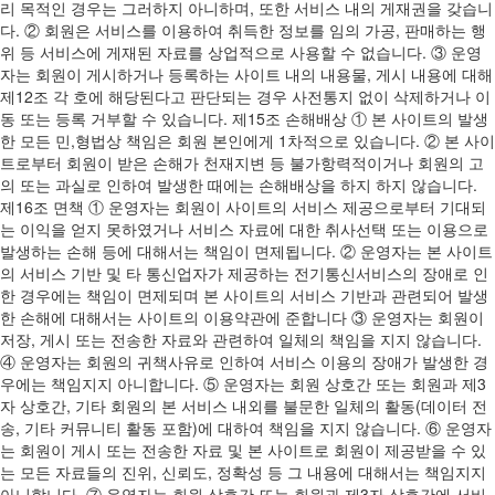
리 목적인 경우는 그러하지 아니하며, 또한 서비스 내의 게재권을 갖습니
다. ② 회원은 서비스를 이용하여 취득한 정보를 임의 가공, 판매하는 행
위 등 서비스에 게재된 자료를 상업적으로 사용할 수 없습니다. ③ 운영
자는 회원이 게시하거나 등록하는 사이트 내의 내용물, 게시 내용에 대해
제12조 각 호에 해당된다고 판단되는 경우 사전통지 없이 삭제하거나 이
동 또는 등록 거부할 수 있습니다. 제15조 손해배상 ① 본 사이트의 발생
한 모든 민,형법상 책임은 회원 본인에게 1차적으로 있습니다. ② 본 사이
트로부터 회원이 받은 손해가 천재지변 등 불가항력적이거나 회원의 고
의 또는 과실로 인하여 발생한 때에는 손해배상을 하지 하지 않습니다.
제16조 면책 ① 운영자는 회원이 사이트의 서비스 제공으로부터 기대되
는 이익을 얻지 못하였거나 서비스 자료에 대한 취사선택 또는 이용으로
발생하는 손해 등에 대해서는 책임이 면제됩니다. ② 운영자는 본 사이트
의 서비스 기반 및 타 통신업자가 제공하는 전기통신서비스의 장애로 인
한 경우에는 책임이 면제되며 본 사이트의 서비스 기반과 관련되어 발생
한 손해에 대해서는 사이트의 이용약관에 준합니다 ③ 운영자는 회원이
저장, 게시 또는 전송한 자료와 관련하여 일체의 책임을 지지 않습니다.
④ 운영자는 회원의 귀책사유로 인하여 서비스 이용의 장애가 발생한 경
우에는 책임지지 아니합니다. ⑤ 운영자는 회원 상호간 또는 회원과 제3
자 상호간, 기타 회원의 본 서비스 내외를 불문한 일체의 활동(데이터 전
송, 기타 커뮤니티 활동 포함)에 대하여 책임을 지지 않습니다. ⑥ 운영자
는 회원이 게시 또는 전송한 자료 및 본 사이트로 회원이 제공받을 수 있
는 모든 자료들의 진위, 신뢰도, 정확성 등 그 내용에 대해서는 책임지지
아니합니다. ⑦ 운영자는 회원 상호간 또는 회원과 제3자 상호간에 서비