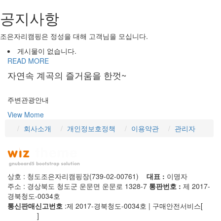
공지사항
조은자리캠핑은 정성을 대해 고객님을 모십니다.
게시물이 없습니다.
READ MORE
자연속 계곡의 즐거움을 한껏~
주변관광안내
View Mome
회사소개
개인정보호정책
이용약관
관리자
상호 : 청도조은자리캠핑장(739-02-00761)
대표 :
이명자
주소 : 경상북도 청도군 운문면 운문로 1328-7
통판번호 :
제 2017-
경북청도-0034호
통신판매신고번호
:제 2017-경북청도-0034호 | 구매안전서비스[
사
실확인증
]