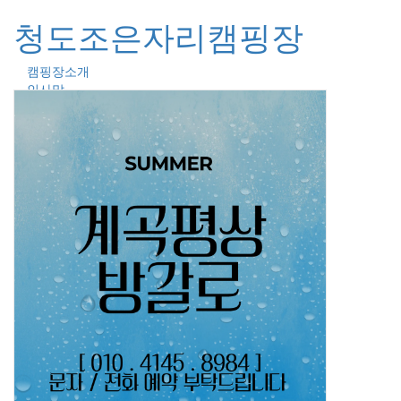
청도조은자리캠핑장
캠핑장소개
Toggl
인사말
naviga
찾아오시는 길
캠핑장보기
캠핑장보기
특별함
갤러리
예약하기
예약안내
실시간예약
인근여행지
인근여행지
커뮤니티
공지사항
고객문의
이용후기
온라인문의
회원가입