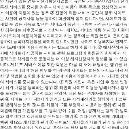
인 사유가 있는 경우 – 전기통신사업법에 규정된 기간통신사업자가 전기
통신 서비스를 중지한 경우 – 서비스 이용의 폭주 등으로 정상적인 서비
스 이용에 지장이 있는 경우 ③ 전항에 의한 서비스 중단의 경우 사이트
는 사전에 공지사항 등을 통하여 회원에게 통지 합니다. 단, 사이트가 통
제할 수 없는 사유로 발생한 서비스의 중단에 대하여 사전공지가 불가능
한 경우에는 사후공지로 대신합니다. 제10조 서비스 이용 해지 ① 회원이
사이트와의 이용계약을 해지하고자 하는 경우에는 회원 본인이 온라인을
통하여 등록해지신청을 하여야 합니다. 한편, 사이트 이용해지와 별개로
사이트에 대한 이용계약 해지는 별도로 하셔야 합니다. ② 해지신청과 동
시에 사이트가 제공하는 사이트 관련 프로그램이 회원관리 화면에서 자
동적으로 삭제됨으로 운영자는 더 이상 해지신청자의 정보를 볼 수 없습
니다. 제11조 서비스 이용 제한 회원은 다음 각 호에 해당하는 행위를 하
여서는 아니되며 해당 행위를 한 경우에 사이트는 회원의 서비스 이용 제
한 및 적법한 조치를 취할 수 있으며 이용계약을 해지하거나 기간을 정하
여 서비스를 중지할 수 있습니다. ① 회원 가입시 혹은 가입 후 정보 변경
시 허위 내용을 등록하는 행위 ② 타인의 사이트 이용을 방해하거나 정보
를 도용하는 행위 ③ 사이트의 운영진, 직원 또는 관계자를 사칭하는 행
위 ④ 사이트, 기타 제3자의 인격권 또는 지적재산권을 침해하거나 업무
를 방해하는 행위 ⑤ 다른 회원의 ID를 부정하게 사용하는 행위 ⑥ 다른
회원에 대한 개인정보를 그 동의 없이 수집, 저장, 공개하는 행위 ⑦ 범죄
와 결부된다고 객관적으로 판단되는 행위 ⑧ 기타 관련 법령에 위배되는
행위 제12조 게시물의 관리 ① 사이트의 게시물과 자료의 관리 및 운영의
책임은 운영자에게 있습니다. 운영자는 항상 불량 게시물 및 자료에 대하